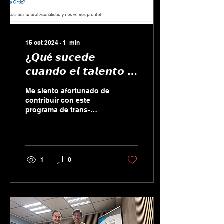
15 oct 2024
∙
1
min
¿𝙌𝙪é 𝙨𝙪𝙘𝙚𝙙𝙚
𝙘𝙪𝙖𝙣𝙙𝙤 𝙚𝙡 𝙩𝙖𝙡𝙚𝙣𝙩𝙤 𝙮
𝙡𝙖 𝙥𝙖𝙨𝙞ó𝙣 𝙨𝙚
Me siento afortunado de
𝙚𝙣𝙘𝙪𝙚𝙣𝙩𝙧𝙖𝙣 𝙚𝙣 𝙪𝙣𝙖
contribuir con este
programa de trans-
𝙢𝙞𝙨𝙢𝙖 𝙨𝙖𝙡𝙖? ¡𝙀𝙡
formación en #Liderazgo
é𝙭𝙞𝙩𝙤 𝙚𝙨𝙩á
, #Comunicación
#EquiposEficaces pero...
𝙖𝙨𝙚𝙜𝙪𝙧𝙖𝙙𝙤!
1
0