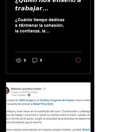
¿𝙌𝙪𝙞é𝙣 𝙣𝙤𝙨 𝙚𝙣𝙨𝙚ñó 𝙖
𝙩𝙧𝙖𝙗𝙖𝙟𝙖𝙧
𝙚𝙣 #𝙀𝙦𝙪𝙞𝙥𝙤?
¿Cuánto tiempo dedicas
a #Entrenar la cohesión,
la confianza, la
#ComunicaciónEficaz en
tu equipo, comparado
con el tiempo que...
0
0